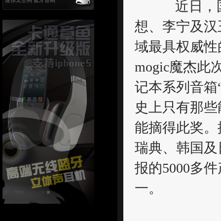
迷你太空狗 蓝牙音响
近日，国内
想、李宁及汉
域最具权威性
mogic魔杰
记本系列音箱
史上只有那些
能摘得此奖。
瑞典、韩国及
报的5000
一。