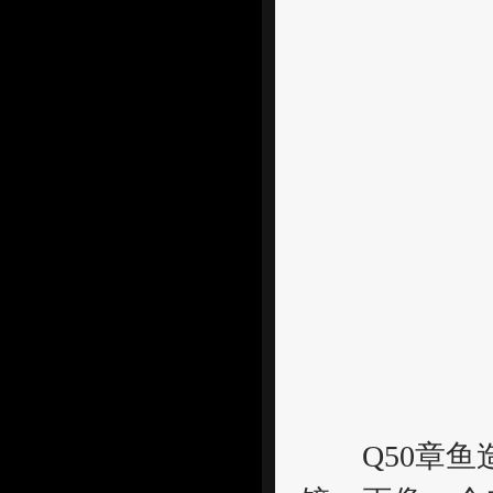
Q50章鱼造