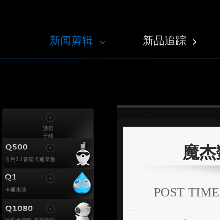
新闻剪辑
新品追踪
通用
无线
蓝牙
魔杰
耳机
专用2.1音箱卡通章鱼
POST TIME
卡通水滴