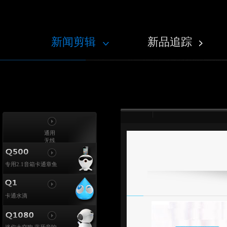
新闻剪辑
新品追踪
通用
无线
蓝牙
耳机
专用2.1音箱卡通章鱼
卡通水滴